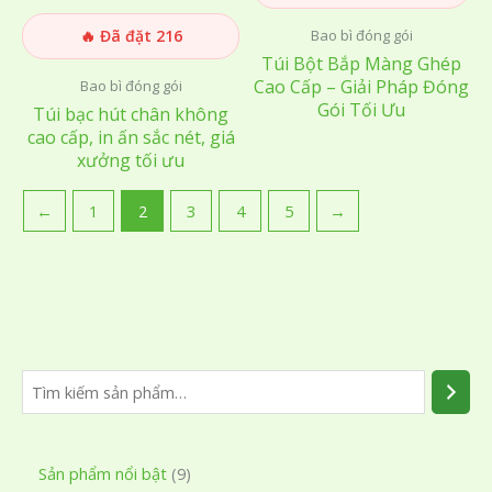
🔥 Đã đặt 216
Bao bì đóng gói
Túi Bột Bắp Màng Ghép
Cao Cấp – Giải Pháp Đóng
Bao bì đóng gói
Gói Tối Ưu
Túi bạc hút chân không
cao cấp, in ấn sắc nét, giá
xưởng tối ưu
←
1
2
3
4
5
→
T
ì
m
9
Sản phẩm nổi bật
9
k