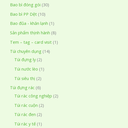
s
3
Bao bì đóng gói
30
i
ả
0
ế
1
Bao bì PP Dệt
10
n
s
m
0
1
Bao đũa - khăn lạnh
1
p
ả
s
s
8
Sản phẩm thịnh hành
8
h
n
ả
ả
s
1
Tem – tag – card visit
1
ẩ
p
n
n
ả
s
1
Túi chuyên dụng
14
m
h
p
p
n
ả
2
4
Túi đựng ly
2
ẩ
h
h
p
n
s
s
1
Túi nước lèo
1
m
ẩ
ẩ
h
p
ả
ả
s
2
Túi siêu thị
2
m
m
ẩ
h
n
n
ả
s
6
Túi đựng rác
6
m
ẩ
p
p
n
ả
s
2
Túi rác công nghiệp
2
m
h
h
p
n
ả
s
2
Túi rác cuộn
2
ẩ
ẩ
h
p
n
ả
s
2
Túi rác đen
2
m
m
ẩ
h
p
n
ả
s
1
Túi rác y tế
1
m
ẩ