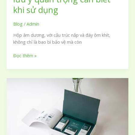
khi sử dụng
Blog
/
Admin
Hộp âm dương, với cấu trúc nắp và đáy ôm khít,
không chỉ là bao bì bảo vệ mà còn
Hộp
Đọc thêm »
âm
dương
là
gì
và
những
ưu
nhược
điểm
cùng
lưu