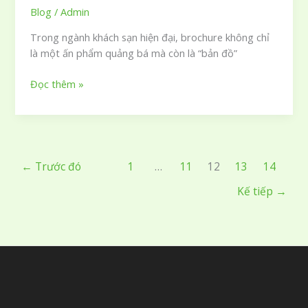
Blog
/
Admin
Trong ngành khách sạn hiện đại, brochure không chỉ
là một ấn phẩm quảng bá mà còn là “bản đồ”
50
Đọc thêm »
mẫu
thiết
kế
brochure
khách
←
Trước đó
1
…
11
12
13
14
sạn
Kế tiếp
→
sang
trọng
đẳng
cấp
thu
hút
mọi
ánh