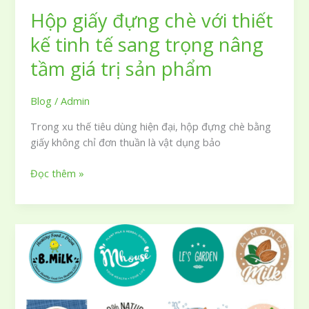
Hộp giấy đựng chè với thiết
kế tinh tế sang trọng nâng
tầm giá trị sản phẩm
Blog
/
Admin
Trong xu thế tiêu dùng hiện đại, hộp đựng chè bằng
giấy không chỉ đơn thuần là vật dụng bảo
Hộp
Đọc thêm »
giấy
đựng
chè
với
thiết
kế
tinh
tế