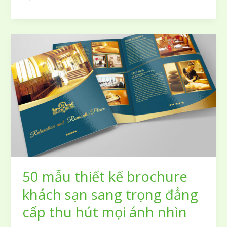
kế
tem
sữa
hạt
đẹp
mắt
bắt
kịp
xu
hướng
thị
trường
năm
2026
50 mẫu thiết kế brochure
khách sạn sang trọng đẳng
cấp thu hút mọi ánh nhìn