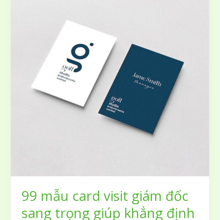
ni
lông
giá
rẻ
lấy
ngay
và
hỗ
trợ
thiết
kế
miễn
phí
tại
Hà
Nội,
TPHCM
99 mẫu card visit giám đốc
sang trọng giúp khẳng định