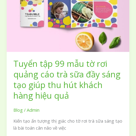
cổ
điển
đầy
cảm
hứng
cho
thiết
kế
Tuyển tập 99 mẫu tờ rơi
của
bạn
quảng cáo trà sữa đầy sáng
tạo giúp thu hút khách
hàng hiệu quả
Blog
/
Admin
Kiến tạo ấn tượng thị giác cho tờ rơi trà sữa sáng tạo
là bài toán cân não về việc