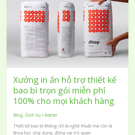
theo
yêu
cầu
với
chất
lượng
cao
cấp
chuyên
nghiệp
Xưởng in ấn hỗ trợ thiết kế
bao bì trọn gói miễn phí
100% cho mọi khách hàng
Blog
,
Dịch Vụ
/
Admin
Thiết kế bao bì không chỉ là nghệ thuật mà còn là
khoa học ứng dụng, đóng vai trò quan