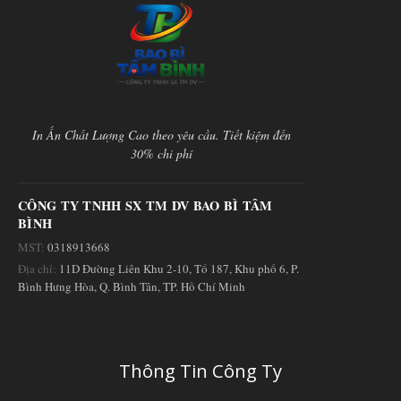
nhìn
In Ấn Chất Lượng Cao theo yêu cầu. Tiết kiệm đến
30% chi phí
CÔNG TY TNHH SX TM DV BAO BÌ TÂM
BÌNH
MST:
0318913668
Địa chỉ:
11D Đường Liên Khu 2-10, Tổ 187, Khu phố 6, P.
Bình Hưng Hòa, Q. Bình Tân, TP. Hồ Chí Minh
Thông Tin Công Ty