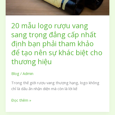
đẳng
cấp
và
uy
20 mẫu logo rượu vang
tín
chuyên
sang trọng đẳng cấp nhất
nghiệp
định bạn phải tham khảo
của
bạn
để tạo nên sự khác biệt cho
thương hiệu
Blog
/
Admin
Trong thế giới rượu vang thượng hạng, logo không
chỉ là dấu ấn nhận diện mà còn là lời kể
20
Đọc thêm »
mẫu
logo