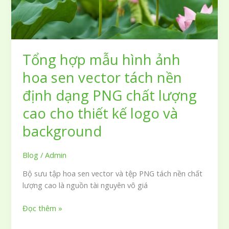
kế
chuyên
nghiệp
ấn
Tổng hợp mẫu hình ảnh
tượng
tốt
hoa sen vector tách nền
định dạng PNG chất lượng
cao cho thiết kế logo và
background
Blog
/
Admin
Bộ sưu tập hoa sen vector và tệp PNG tách nền chất
lượng cao là nguồn tài nguyên vô giá
Tổng
Đọc thêm »
hợp