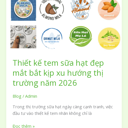
sang
trọng
nâng
tầm
giá
trị
sản
phẩm
Thiết kế tem sữa hạt đẹp
mắt bắt kịp xu hướng thị
trường năm 2026
Blog
/
Admin
Trong thị trường sữa hạt ngày càng cạnh tranh, việc
đầu tư vào thiết kế tem nhãn không chỉ là
Thiết
Đọc thêm »