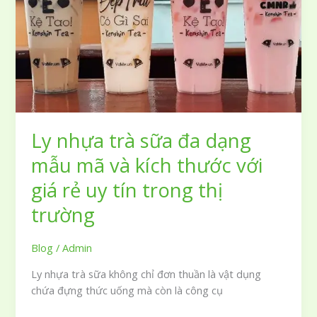
định
dạng
Vector
AI
PSD
và
PNG
miễn
Ly nhựa trà sữa đa dạng
phí
mẫu mã và kích thước với
giá rẻ uy tín trong thị
trường
Blog
/
Admin
Ly nhựa trà sữa không chỉ đơn thuần là vật dụng
chứa đựng thức uống mà còn là công cụ