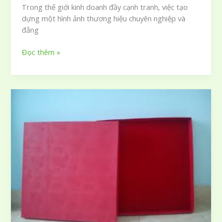
Trong thế giới kinh doanh đầy cạnh tranh, việc tạo
hiệu
dựng một hình ảnh thương hiệu chuyên nghiệp và
đẳng
Túi
Đọc thêm »
giấy
mỹ
thuật
giúp
nâng
tầm
phong
cách
và
đẳng
cấp
cho
thương
hiệu