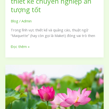
thiết kế chuyên nghiệp ấn
quả
tượng tốt
Blog
/
Admin
Trong lĩnh vực thiết kế và quảng cáo, thuật ngữ
“Maquette” (hay còn gọi là Maket) đóng vai trò then
Maquette
Đọc thêm »
là
gì
và
bí
quyết
xây
dựng
bản
phối
cảnh
thiết