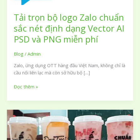
Tải trọn bộ logo Zalo chuẩn
sắc nét định dạng Vector AI
PSD và PNG miễn phí
Blog
/
Admin
Zalo, ứng dụng OTT hàng đầu Việt Nam, không chỉ là
cầu nối liên lạc mà còn sở hữu bộ […]
Tải
Đọc thêm »
trọn
bộ
logo
Zalo
chuẩn
sắc
nét