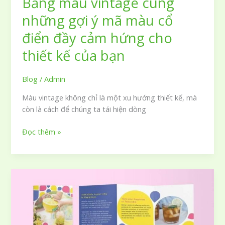
Bảng màu vintage cùng
những gợi ý mã màu cổ
điển đầy cảm hứng cho
thiết kế của bạn
Blog
/
Admin
Màu vintage không chỉ là một xu hướng thiết kế, mà
còn là cách để chúng ta tái hiện dòng
Bảng
Đọc thêm »
màu
vintage
cùng
những
gợi
ý
mã
màu