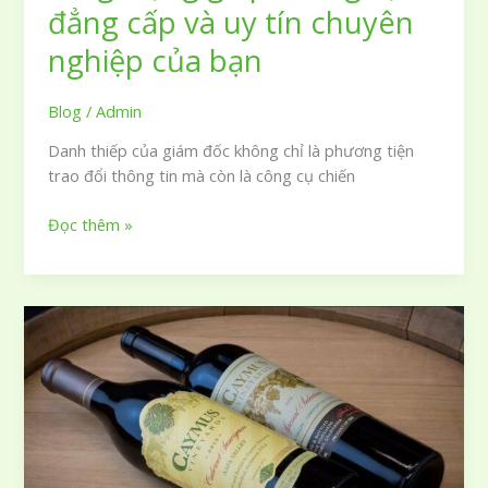
đẳng cấp và uy tín chuyên
nghiệp của bạn
Blog
/
Admin
Danh thiếp của giám đốc không chỉ là phương tiện
trao đổi thông tin mà còn là công cụ chiến
99
Đọc thêm »
mẫu
card
visit
giám
đốc
sang
trọng
giúp
khẳng
định