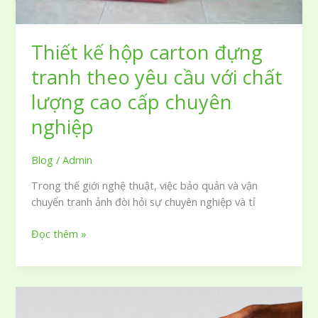
của
bạn
Thiết kế hộp carton đựng
tranh theo yêu cầu với chất
lượng cao cấp chuyên
nghiệp
Blog
/
Admin
Trong thế giới nghệ thuật, việc bảo quản và vận
chuyển tranh ảnh đòi hỏi sự chuyên nghiệp và tỉ
Thiết
Đọc thêm »
kế
hộp
carton
đựng
tranh