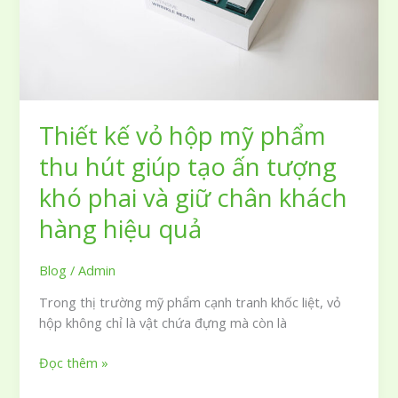
ý
quan
trọng
cần
biết
khi
Thiết kế vỏ hộp mỹ phẩm
sử
dụng
thu hút giúp tạo ấn tượng
khó phai và giữ chân khách
hàng hiệu quả
Blog
/
Admin
Trong thị trường mỹ phẩm cạnh tranh khốc liệt, vỏ
hộp không chỉ là vật chứa đựng mà còn là
Thiết
Đọc thêm »
kế