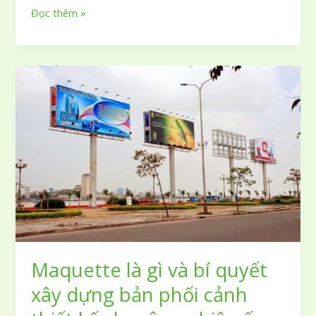
Tuyển
Đọc thêm »
tập
99
mẫu
tờ
rơi
quảng
cáo
trà
sữa
đầy
sáng
tạo
giúp
thu
hút
Maquette là gì và bí quyết
khách
hàng
xây dựng bản phối cảnh
hiệu