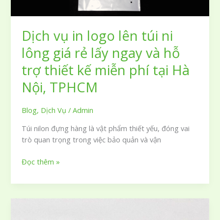
thiết
kế
của
Dịch vụ in logo lên túi ni
bạn
lông giá rẻ lấy ngay và hỗ
trợ thiết kế miễn phí tại Hà
Nội, TPHCM
Blog
,
Dịch Vụ
/
Admin
Túi nilon đựng hàng là vật phẩm thiết yếu, đóng vai
trò quan trọng trong việc bảo quản và vận
Dịch
Đọc thêm »
vụ
in
logo
lên
túi