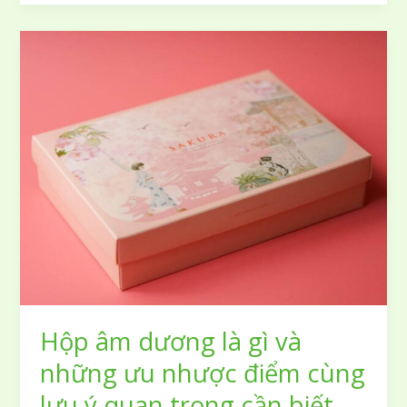
mẫu
hình
ảnh
hoa
sen
vector
tách
nền
định
dạng
PNG
chất
lượng
cao
cho
thiết
Hộp âm dương là gì và
kế
logo
những ưu nhược điểm cùng
và
lưu ý quan trọng cần biết
background