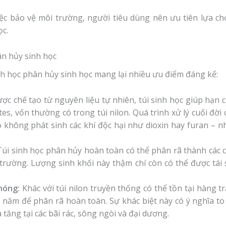
iệc bảo vệ môi trường, người tiêu dùng nên ưu tiên lựa ch
c.
hân hủy sinh học
sinh học phân hủy sinh học mang lại nhiều ưu điểm đáng kể:
c chế tạo từ nguyên liệu tự nhiên, túi sinh học giúp hạn c
es, vốn thường có trong túi nilon. Quá trình xử lý cuối đời
 không phát sinh các khí độc hại như dioxin hay furan – n
úi sinh học phân hủy hoàn toàn có thể phân rã thành các 
i trường. Lượng sinh khối này thậm chí còn có thể được tá
hóng:
Khác với túi nilon truyền thống có thể tồn tại hàng t
i năm để phân rã hoàn toàn. Sự khác biệt này có ý nghĩa to
tăng tại các bãi rác, sông ngòi và đại dương.