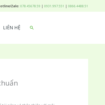
otline/Zalo:
078.45678.59
|
0931.997.551
|
0866.4488.51
LIÊN HỆ
Tìm
kiếm
 chuẩn