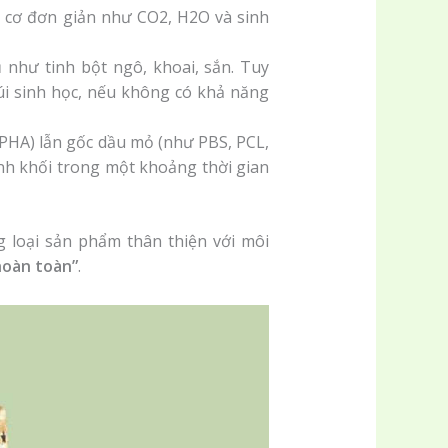
ô cơ đơn giản như CO2, H2O và sinh
 như tinh bột ngô, khoai, sắn. Tuy
túi sinh học, nếu không có khả năng
, PHA) lẫn gốc dầu mỏ (như PBS, PCL,
nh khối trong một khoảng thời gian
g loại sản phẩm thân thiện với môi
hoàn toàn”
.