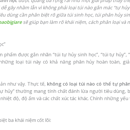
sinh học
được quảng bá rộng rãi như một giải pháp thay thế 
ại dễ gây nhầm lẫn vì không phải loại túi nào gắn mác “tự h
iêu dùng cần phân biệt rõ giữa túi sinh học, túi phân hủy si
baobigiare
sẽ giúp bạn làm rõ khái niệm, cách phân loại và 
ọc”
ản phẩm được gắn nhãn “túi tự hủy sinh học”, “túi tự hủy”, 
hững loại túi này có khả năng phân hủy hoàn toàn, giả
iản như vậy. Thực tế,
không có loại túi nào có thể tự phâ
tự hủy” thường mang tính chất đánh lừa người tiêu dùng, 
, nhiệt độ, độ ẩm và các chất xúc tác khác. Chính những yếu 
ệt ba khái niệm cốt lõi: