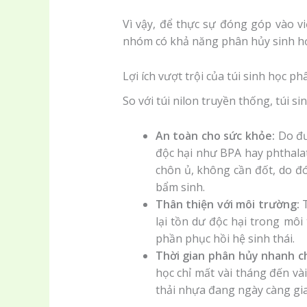
Vì vậy, để thực sự đóng góp vào v
nhóm có khả năng phân hủy sinh họ
Lợi ích vượt trội của túi sinh học p
So với túi nilon truyền thống, túi 
An toàn cho sức khỏe:
Do đượ
độc hại như BPA hay phthalat
chôn ủ, không cần đốt, do đó
bẩm sinh.
Thân thiện với môi trường:
T
lại tồn dư độc hại trong mô
phần phục hồi hệ sinh thái.
Thời gian phân hủy nhanh c
học chỉ mất vài tháng đến và
thải nhựa đang ngày càng gia 