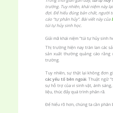
Trong thời gian gần đây,
túi tự hủy 
trường. Tuy nhiên, khái niệm này l
đợi. Để hiểu đúng bản chất, người t
cáo “tự phân hủy”. Bài viết này của
túi tự hủy sinh học.
Giải mã khái niệm “túi tự hủy sinh h
Thị trường hiện nay tràn lan các s
sản xuất thường quảng cáo rằng n
trường.
Tuy nhiên, sự thật lại không đơn g
các yếu tố bên ngoài
. Thuật ngữ “
sự hỗ trợ của vi sinh vật, ánh sáng
liệu, thúc đẩy quá trình phân rã.
Để hiểu rõ hơn, chúng ta cần phân bi