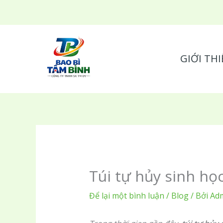
Nhảy
tới
nội
dung
GIỚI THI
Túi tự hủy sinh họ
Để lại một bình luận
/
Blog
/ Bởi
Ad